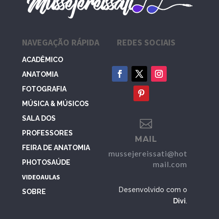
NAVEGAÇÃO RÁPIDA
REDES SOCIAIS
ACADÊMICO
ANATOMIA
FOTOGRAFIA
MÚSICA & MÚSICOS
SALA DOS

PROFESSORES
MAIL
FEIRA DE ANATOMIA
mussejereissati@hot
PHOTOSAÚDE
mail.com
VIDEOAULAS
Desenvolvido com o
SOBRE
Divi
.