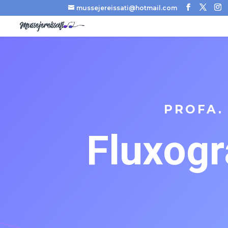
mussejereissati@hotmail.com
PROFA.
Fluxog