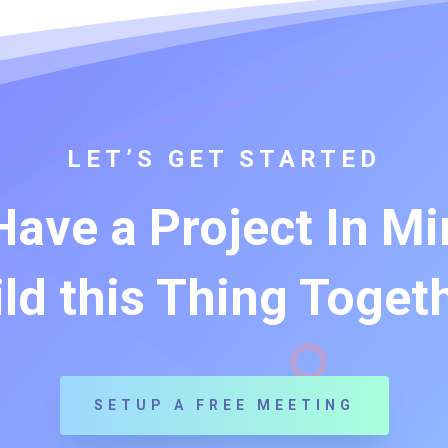
LET’S GET STARTED
ave a Project In Mi
ld this Thing Toget
SETUP A FREE MEETING