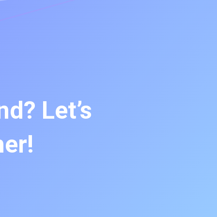
nd? Let’s
her!