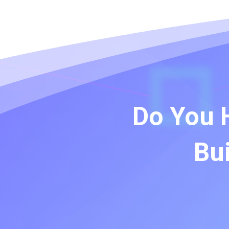
Do You H
Bui