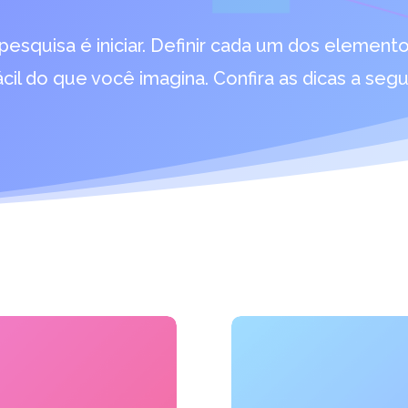
 pesquisa é iniciar. Definir cada um dos elemen
ácil do que você imagina. Confira as dicas a segui