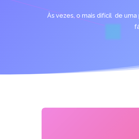
Às vezes, o mais difícil de uma
f