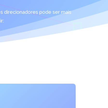
tos direcionadores pode ser mais
r: