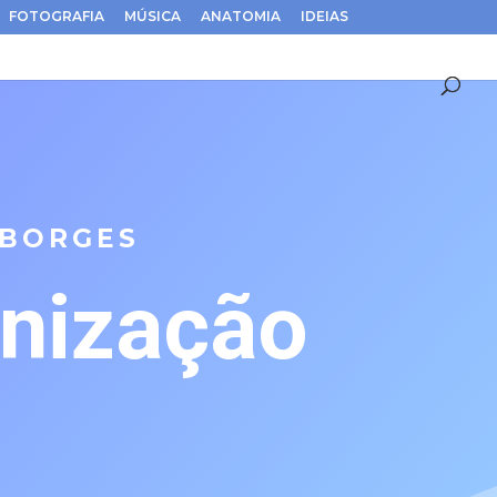
FOTOGRAFIA
MÚSICA
ANATOMIA
IDEIAS
 BORGES
nização