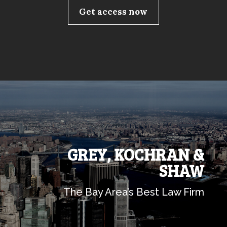
Get access now
GREY, KOCHRAN &
SHAW
The Bay Area’s Best Law Firm