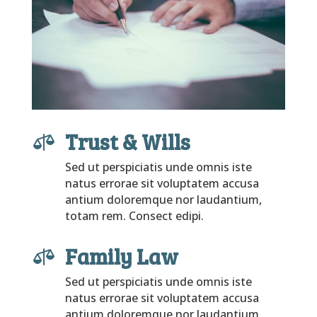
Trust & Wills

Sed ut perspiciatis unde omnis iste
natus errorae sit voluptatem accusa
antium doloremque nor laudantium,
totam rem. Consect edipi.
Family Law

Sed ut perspiciatis unde omnis iste
natus errorae sit voluptatem accusa
antium doloremque nor laudantium,