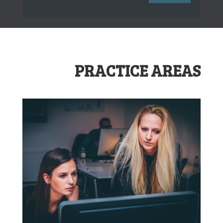
PRACTICE AREAS