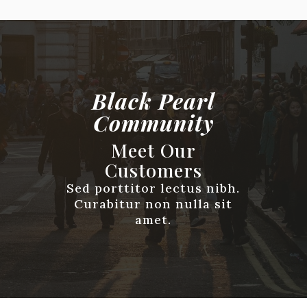
Black Pearl
Community
Meet Our
Customers
Sed porttitor lectus nibh.
Curabitur non nulla sit
amet.