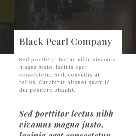
Black Pearl Company
Sed porttitor lectus nibh. Vivamus
magna justo, lacinia eget
consectetur sed, convallis at
tellus. Curabitur aliquet quam id
dui posuere blandit.
Sed porttitor lectus nibh
vivamus magna justo,
lacinia eget consectetur