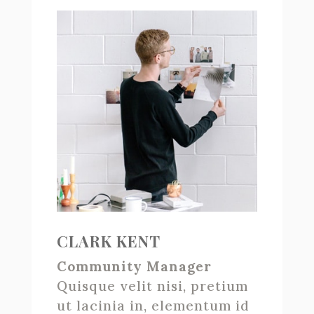
CLARK KENT
Community Manager
Quisque velit nisi, pretium
ut lacinia in, elementum id