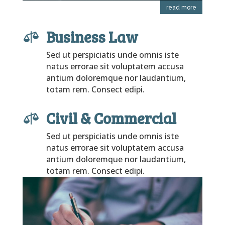
read more
Business Law

Sed ut perspiciatis unde omnis iste
natus errorae sit voluptatem accusa
antium doloremque nor laudantium,
totam rem. Consect edipi.
Civil & Commercial

Sed ut perspiciatis unde omnis iste
natus errorae sit voluptatem accusa
antium doloremque nor laudantium,
totam rem. Consect edipi.