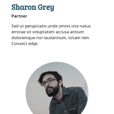
Sharon Grey
Partner
Sed ut perspiciatis unde omnis iste natus
errorae sit voluptatem accusa antium
doloremque nor laudantium, totam rem.
Consect edipi.