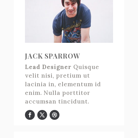
JACK SPARROW
Lead Designer
Quisque
velit nisi, pretium ut
lacinia in, elementum id
enim. Nulla porttitor
accumsan tincidunt.