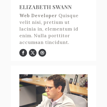
ELIZABETH SWANN
Web Developer
Quisque
velit nisi, pretium ut
lacinia in, elementum id
enim. Nulla porttitor
accumsan tincidunt.