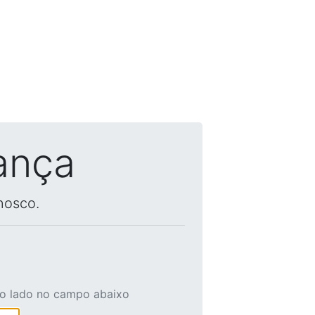
ança
nosco.
ao lado no campo abaixo