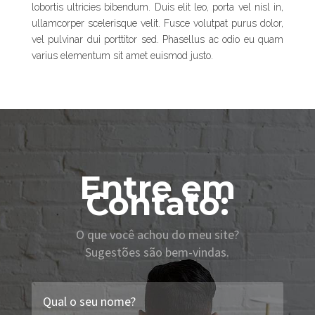
lobortis ultricies bibendum. Duis elit leo, porta vel nisl in,
ullamcorper scelerisque velit. Fusce volutpat purus dolor,
vel pulvinar dui porttitor sed. Phasellus ac odio eu quam
varius elementum sit amet euismod justo.
Entre em
Contato:
O que você achou do meu site?
Sugestões são bem-vindas.