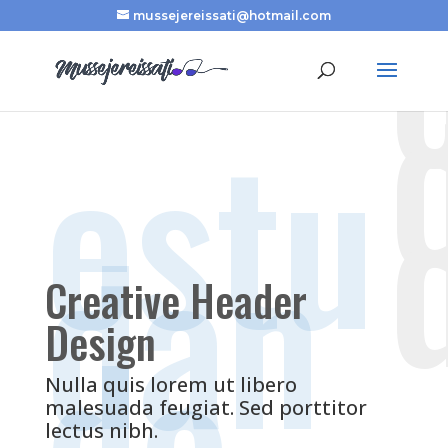
mussejereissati@hotmail.com
estu
dan
Creative Header
do
Design
Nulla quis lorem ut libero
malesuada feugiat. Sed porttitor
lectus nibh.