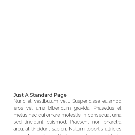
X4
When you’re behind the wheel of the X4, you’re making a statement—and it’s certainly not quiet. With a unique, coupe-like design and a best-in-class acceleration found in the X4 M40i, it’s truly unlike anything else on the road.
Just A Standard Page
Nunc et vestibulum velit. Suspendisse euismod
eros vel urna bibendum gravida. Phasellus et
metus nec dui ornare molestie. In consequat urna
sed tincidunt euismod. Praesent non pharetra
arcu, at tincidunt sapien. Nullam lobortis ultricies