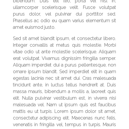
bibendum. Duis elit leo, porta vel nisl in,
ullamcorper scelerisque velit. Fusce volutpat
purus dolor, vel pulvinar dui porttitor sed.
Phasellus ac odio eu quam varius elementum sit
amet euismod justo.
Sed sit amet blandit ipsum, et consectetur libero.
Integer convallis at metus quis molestie. Morbi
vitae odio ut ante molestie scelerisque. Aliquam
erat volutpat. Vivamus dignissim fringilla semper.
Aliquam imperdiet dui a purus pellentesque, non
ornare ipsum blandit. Sed imperdiet elit in quam
egestas lacinia nec sit amet dui. Cras malesuada
tincidunt ante, in luctus tellus hendrerit at. Duis
massa mauris, bibendum a mollis a, laoreet quis
elit. Nulla pulvinar vestibulum est, in viverra nisi
malesuada vel. Nam ut ipsum quis est faucibus
mattis eu ut turpis. Lorem ipsum dolor sit amet,
consectetur adipiscing elit. Maecenas nunc felis,
venenatis in fringilla vel, tempus in turpis. Mauris