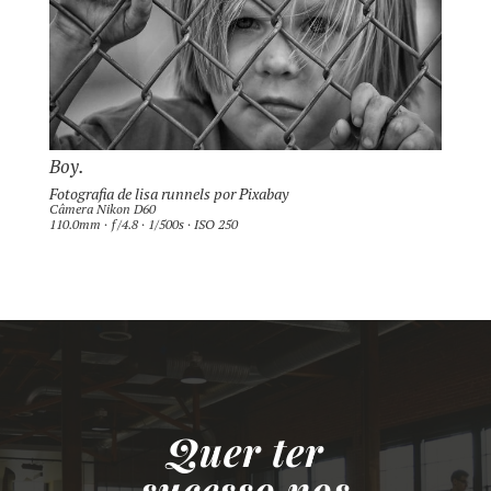
Boy.
Fotografia de
lisa runnels
por
Pixabay
Câmera Nikon D60
110.0mm · ƒ/4.8 · 1/500s · ISO 250
Quer ter
sucesso nos