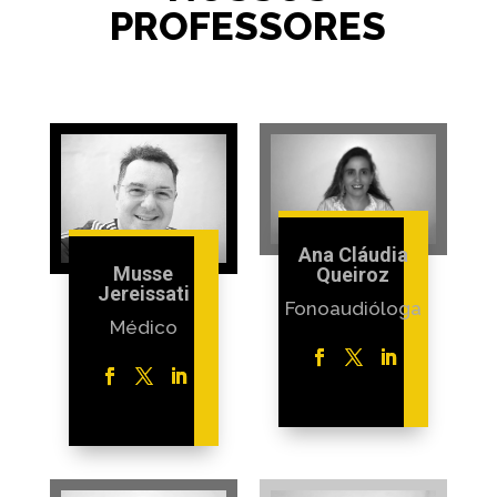
PROFESSORES
Ana Cláudia
Musse
Queiroz
Jereissati
Fonoaudióloga
Médico