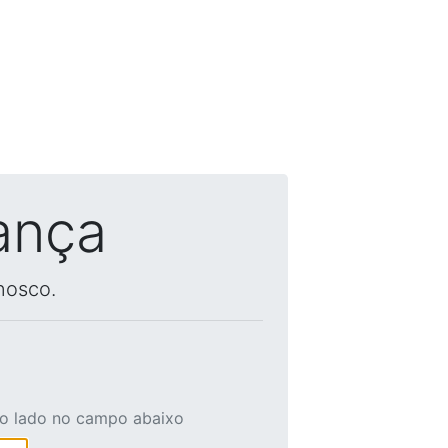
ança
nosco.
ao lado no campo abaixo