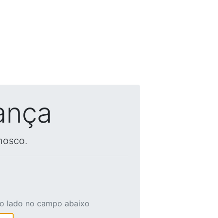
ança
nosco.
ao lado no campo abaixo