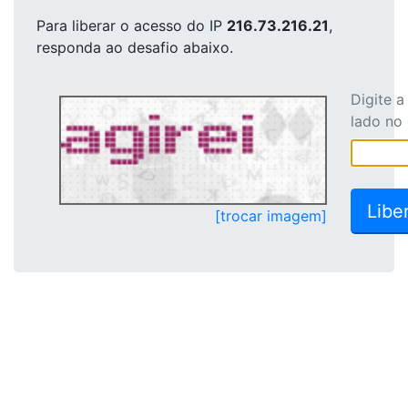
Para liberar o acesso
do IP
216.73.216.21
,
responda ao desafio abaixo.
Digite 
lado no
[trocar imagem]